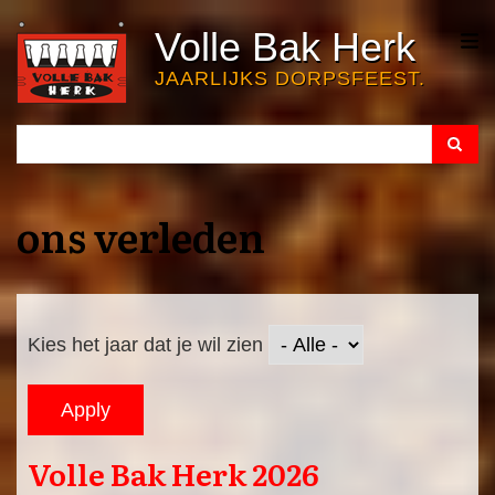
Overslaan
Volle Bak Herk
en
naar
JAARLIJKS DORPSFEEST.
de
inhoud
Search
Search
gaan
ons verleden
Kies het jaar dat je wil zien
Volle Bak Herk 2026