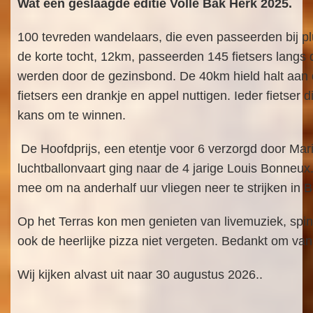
Wat een geslaagde editie Volle Bak Herk 2025.
100 tevreden wandelaars, die even passeerden bij p
de korte tocht, 12km, passeerden 145 fietsers langs
werden door de gezinsbond. De 40km hield halt aan
fietsers een drankje en appel nuttigen. Ieder fiets
kans om te winnen.
De Hoofdprijs, een etentje voor 6 verzorgd door Mar
luchtballonvaart ging naar de 4 jarige Louis Bonneux
mee om na anderhalf uur vliegen neer te strijken in 
Op het Terras kon men genieten van livemuziek, spin
ook de heerlijke pizza niet vergeten. Bedankt om van
Wij kijken alvast uit naar 30 augustus 2026..