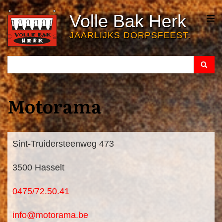
Overslaan
Volle Bak Herk
en
naar
JAARLIJKS DORPSFEEST.
de
inhoud
Search
Search
gaan
Motorama
Sint-Truidersteenweg 473
3500 Hasselt
0475/72.50.41
info@motorama.be